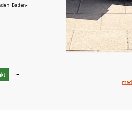
aden, Baden-
akt
medi